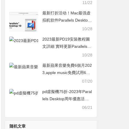
Desktop官網打折活動
11/22
最新打折活动！Mac最强虚
拟机软件Parallels Desktop
19 学生优惠+9折新人活动
10/28
2023最新PD19安裝教程圖
文詳細 實時更新Parallels D
esktop19購買優惠50%起
10/28
最新蘋果音樂免費6個月202
3,apple music免費試用6個
月活動怎麼領取教學
07/20
pd虛擬機75折-2023年Paral
lels Desktop周年優惠活動
最新MAC軟體打折活動
06/21
随机文章