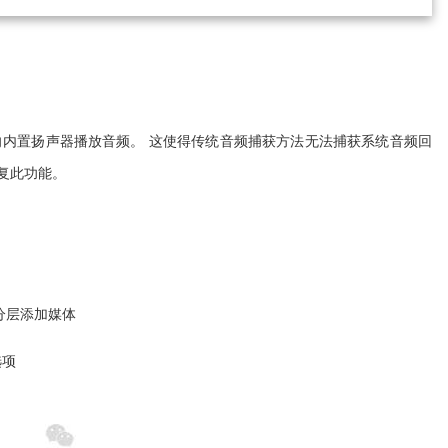
的方法向内置扬声器播放音频。 这使得传统音频捕获方法无法捕获系统音频回
恢复此功能。
分层添加媒体
选项