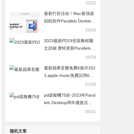
Desktop官網打折活動
11/22
最新打折活动！Mac最强虚
拟机软件Parallels Desktop
19 学生优惠+9折新人活动
10/28
2023最新PD19安裝教程圖
文詳細 實時更新Parallels D
esktop19購買優惠50%起
10/28
最新蘋果音樂免費6個月202
3,apple music免費試用6個
月活動怎麼領取教學
07/20
pd虛擬機75折-2023年Paral
lels Desktop周年優惠活動
最新MAC軟體打折活動
06/21
随机文章