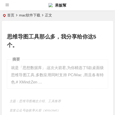
果飯幫
首页
mac软件下载
正文
思维导图工具那么多，我分享给你这5
个。
摘要
就是「思想数据库」.这次火箭君,为你精选了5款桌面级
思维导图工具,多数应用同时支持 PC/Mac ,而且各有特
色.# XMind:Zen …
主题：思维导图概念介绍、工具推荐
首发公众号@效率火箭（xlrocket）