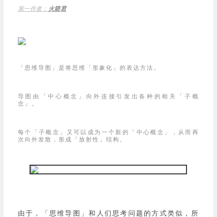
第一作者：
火箭君
「
思维导图
」是将思维「
形象化
」的表达方法。
导图由「
中心概念
」向外连接引发出各种的相关「
子概
念
」。
每个「
子概念」
又可以成为一个新的「中心概念」
，从而再
次向外发散，形成「
放射性
」结构。
由于，
「思维导图」
和人们思考问题的方式类似，所