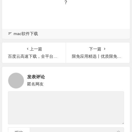
?
mac软件下载
上一篇
下一篇
百度云高速下载，全平台去广告，6 个黑科技工具，每个人都需要
限免应用精选丨优质限免随意挑 还有一款Mac端的分屏神器
发表评论
匿名网友