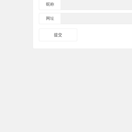
昵称
网址