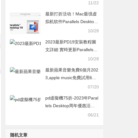
Desktop官網打折活動
11/22
最新打折活动！Mac最强虚
拟机软件Parallels Desktop
19 学生优惠+9折新人活动
10/28
2023最新PD19安裝教程圖
文詳細 實時更新Parallels D
esktop19購買優惠50%起
10/28
最新蘋果音樂免費6個月202
3,apple music免費試用6個
月活動怎麼領取教學
07/20
pd虛擬機75折-2023年Paral
lels Desktop周年優惠活動
最新MAC軟體打折活動
06/21
随机文章