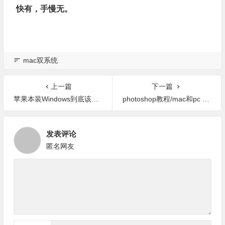
快有，手慢无。
mac双系统
上一篇
下一篇
苹果本装Windows到底该不该？官方动手了
photoshop教程/mac和pc 版ps快捷键
发表评论
匿名网友