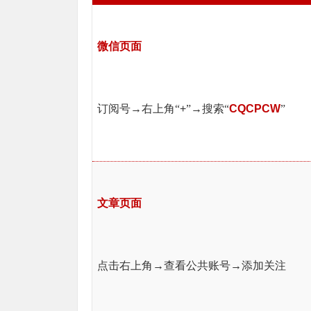
微信页面
订阅号→右上角“
+
”→搜索“
CQCPCW
”
文章页面
点击右上角→查看公共账号→添加关注