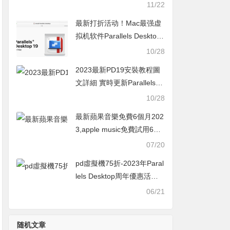
Desktop官網打折活動
11/22
最新打折活动！Mac最强虚
拟机软件Parallels Desktop
19 学生优惠+9折新人活动
10/28
2023最新PD19安裝教程圖
文詳細 實時更新Parallels D
esktop19購買優惠50%起
10/28
最新蘋果音樂免費6個月202
3,apple music免費試用6個
月活動怎麼領取教學
07/20
pd虛擬機75折-2023年Paral
lels Desktop周年優惠活動
最新MAC軟體打折活動
06/21
随机文章