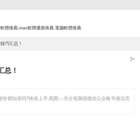
教學 app,軟體推薦,mac軟體優惠推薦,電腦軟體推薦
用技巧汇总！
汇总！
捷键你都知道吗?快速上手,戳图↓↓关注电脑报微信公众账号微信页