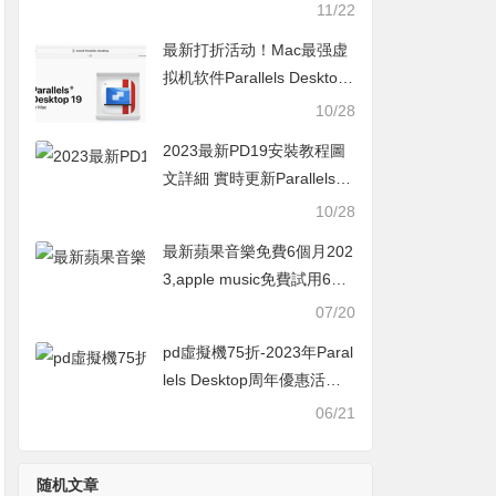
Desktop官網打折活動
11/22
最新打折活动！Mac最强虚
拟机软件Parallels Desktop
19 学生优惠+9折新人活动
10/28
2023最新PD19安裝教程圖
文詳細 實時更新Parallels D
esktop19購買優惠50%起
10/28
最新蘋果音樂免費6個月202
3,apple music免費試用6個
月活動怎麼領取教學
07/20
pd虛擬機75折-2023年Paral
lels Desktop周年優惠活動
最新MAC軟體打折活動
06/21
随机文章