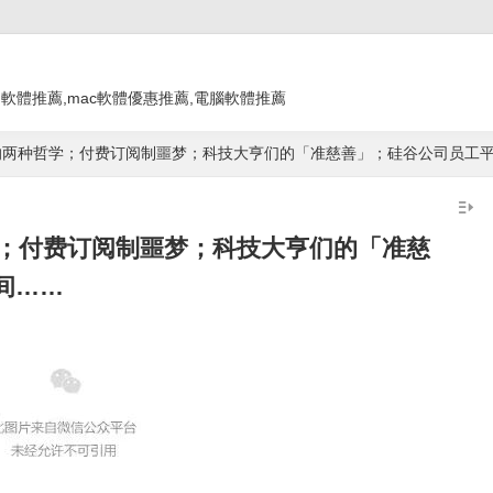
教學 app,軟體推薦,mac軟體優惠推薦,電腦軟體推薦
9：科技的两种哲学；付费订阅制噩梦；科技大亨们的「准慈善」；硅谷公司员工
种哲学；付费订阅制噩梦；科技大亨们的「准慈
间……