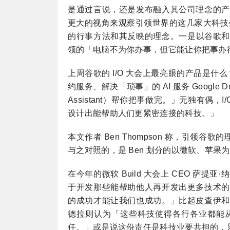
是通过言说，还是发布融入其公司理念的产
更大的视角来观察引领世界的这几家大科技公司
的行事方法和其反映的理念。一是以谷歌和 F
领的「电脑不为你办事，但它能让你把事办
上周谷歌的 I/O 大会上最亮眼的产品是什么？不是
约服务、解决「琐事」的 AI 服务 Google 
Assistant）帮你把事做完。」无独有偶
设计出能帮助人们更紧密连接的科技。」
本文作者 Ben Thompson 称，引领谷
与之对照的，是 Ben 划分的以微软、苹
在今年的微软 Build 大会上 CEO 
于开发那些能帮助他人再开发出更多技术的
的成功才能让我们也成功。」比起皮查伊和
德拉则认为「这些科技使得各行各业都能
任。」或是说这份责任是科技业要共担的，