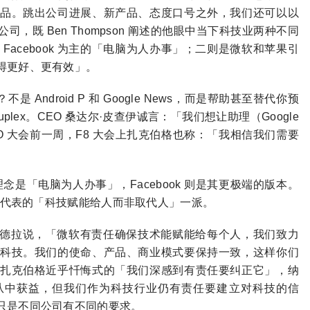
品。跳出公司进展、新产品、态度口号之外，我们还可以以
，既 Ben Thompson 阐述的他眼中当下科技业两种不同
acebook 为主的「电脑为人办事」；二则是微软和苹果引
得更好、更有效」。
 Android P 和 Google News，而是帮助甚至替代你预
Duplex。CEO 桑达尔·皮查伊诚言：「我们想让助理（Google
，I/O 大会前一周，F8 大会上扎克伯格也称：「我相信我们需要
歌的理念是「电脑为人办事」，Facebook 则是其更极端的版本。
果为代表的「科技赋能给人而非取代人」一派。
萨提亚·纳德拉说，「微软有责任确保技术能赋能给每个人，我们致力
科技。我们的使命、产品、商业模式要保持一致，这样你们
扎克伯格近乎忏悔式的「我们深感到有责任要纠正它」，纳
从中获益，但我们作为科技行业仍有责任要建立对科技的信
只是不同公司有不同的要求。