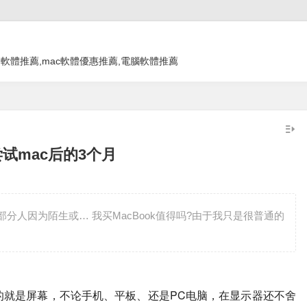
教學 app,軟體推薦,mac軟體優惠推薦,電腦軟體推薦
in尝试mac后的3个月
部分人因为陌生或… 我买MacBook值得吗?由于我只是很普通的
的就是屏幕，不论手机、平板、还是PC电脑，在显示器还不舍