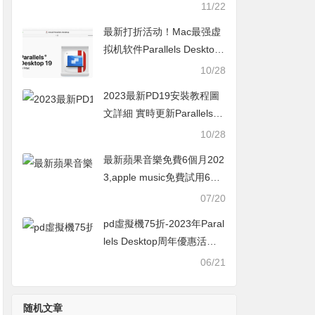
Desktop官網打折活動
11/22
最新打折活动！Mac最强虚
拟机软件Parallels Desktop
19 学生优惠+9折新人活动
10/28
2023最新PD19安裝教程圖
文詳細 實時更新Parallels D
esktop19購買優惠50%起
10/28
最新蘋果音樂免費6個月202
3,apple music免費試用6個
月活動怎麼領取教學
07/20
pd虛擬機75折-2023年Paral
lels Desktop周年優惠活動
最新MAC軟體打折活動
06/21
随机文章