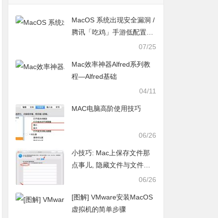
MacOS 系统出现安全漏洞 /
腾讯「吃鸡」手游低配置公
布 / The Frostrune 游戏双
07/25
平台限免中｜灵感早读
Mac效率神器Alfred系列教
程—Alfred基础
04/11
MAC电脑高阶使用技巧
06/26
小技巧: Mac上保存文件那
点事儿, 隐藏文件与文件夹,
文 …
06/26
[图解] VMware安装MacOS
虚拟机的简单步骤