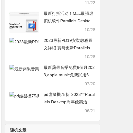
Desktop官網打折活動
11/22
最新打折活动！Mac最强虚
拟机软件Parallels Desktop
19 学生优惠+9折新人活动
10/28
2023最新PD19安裝教程圖
文詳細 實時更新Parallels D
esktop19購買優惠50%起
10/28
最新蘋果音樂免費6個月202
3,apple music免費試用6個
月活動怎麼領取教學
07/20
pd虛擬機75折-2023年Paral
lels Desktop周年優惠活動
最新MAC軟體打折活動
06/21
随机文章